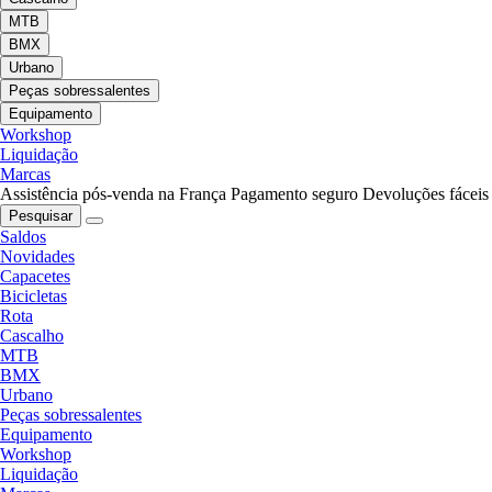
MTB
BMX
Urbano
Peças sobressalentes
Equipamento
Workshop
Liquidação
Marcas
Assistência pós-venda na França
Pagamento seguro
Devoluções fáceis
Pesquisar
Saldos
Novidades
Capacetes
Bicicletas
Rota
Cascalho
MTB
BMX
Urbano
Peças sobressalentes
Equipamento
Workshop
Liquidação