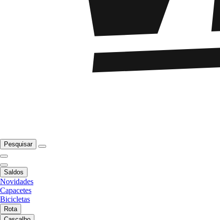
Pesquisar
Saldos
Novidades
Capacetes
Bicicletas
Rota
Cascalho