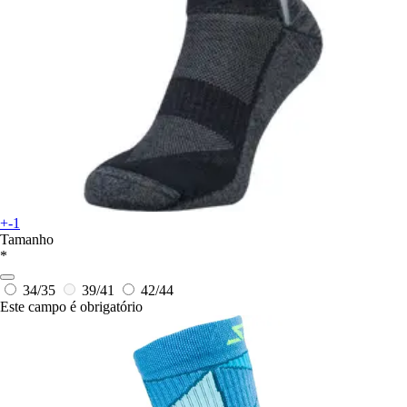
+-1
Tamanho
*
34/35
39/41
42/44
Este campo é obrigatório