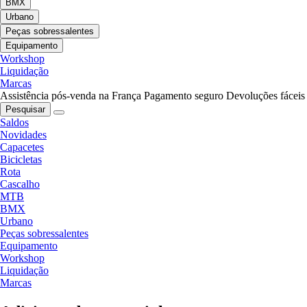
BMX
Urbano
Peças sobressalentes
Equipamento
Workshop
Liquidação
Marcas
Assistência pós-venda na França
Pagamento seguro
Devoluções fáceis
Pesquisar
Saldos
Novidades
Capacetes
Bicicletas
Rota
Cascalho
MTB
BMX
Urbano
Peças sobressalentes
Equipamento
Workshop
Liquidação
Marcas