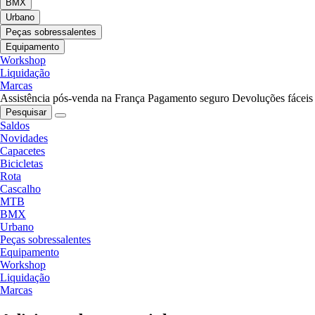
BMX
Urbano
Peças sobressalentes
Equipamento
Workshop
Liquidação
Marcas
Assistência pós-venda na França
Pagamento seguro
Devoluções fáceis
Pesquisar
Saldos
Novidades
Capacetes
Bicicletas
Rota
Cascalho
MTB
BMX
Urbano
Peças sobressalentes
Equipamento
Workshop
Liquidação
Marcas