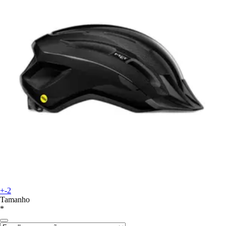
+-2
Tamanho
*