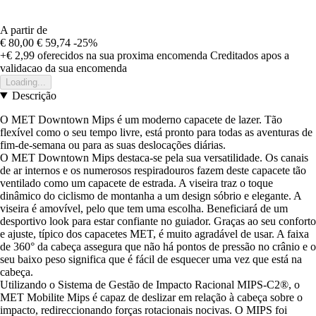
A partir de
€ 80,00
€ 59,74
-25%
+€ 2,99
oferecidos na sua proxima encomenda
Creditados apos a
validacao da sua encomenda
Loading...
Descrição
O MET Downtown Mips é um moderno capacete de lazer. Tão
flexível como o seu tempo livre, está pronto para todas as aventuras de
fim-de-semana ou para as suas deslocações diárias.
O MET Downtown Mips destaca-se pela sua versatilidade. Os canais
de ar internos e os numerosos respiradouros fazem deste capacete tão
ventilado como um capacete de estrada. A viseira traz o toque
dinâmico do ciclismo de montanha a um design sóbrio e elegante. A
viseira é amovível, pelo que tem uma escolha. Beneficiará de um
desportivo look para estar confiante no guiador. Graças ao seu conforto
e ajuste, típico dos capacetes MET, é muito agradável de usar. A faixa
de 360° da cabeça assegura que não há pontos de pressão no crânio e o
seu baixo peso significa que é fácil de esquecer uma vez que está na
cabeça.
Utilizando o Sistema de Gestão de Impacto Racional MIPS-C2®, o
MET Mobilite Mips é capaz de deslizar em relação à cabeça sobre o
impacto, redireccionando forças rotacionais nocivas. O MIPS foi