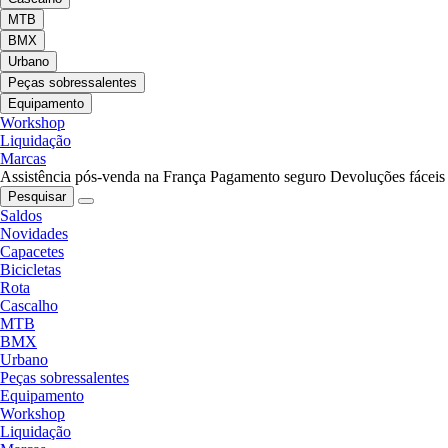
MTB
BMX
Urbano
Peças sobressalentes
Equipamento
Workshop
Liquidação
Marcas
Assistência pós-venda na França
Pagamento seguro
Devoluções fáceis
Pesquisar
Saldos
Novidades
Capacetes
Bicicletas
Rota
Cascalho
MTB
BMX
Urbano
Peças sobressalentes
Equipamento
Workshop
Liquidação