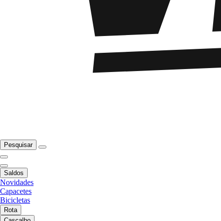
Pesquisar
Saldos
Novidades
Capacetes
Bicicletas
Rota
Cascalho