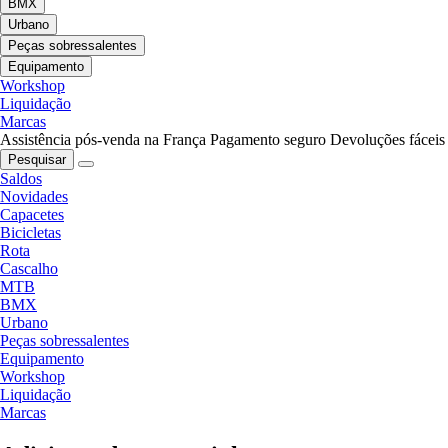
BMX
Urbano
Peças sobressalentes
Equipamento
Workshop
Liquidação
Marcas
Assistência pós-venda na França
Pagamento seguro
Devoluções fáceis
Pesquisar
Saldos
Novidades
Capacetes
Bicicletas
Rota
Cascalho
MTB
BMX
Urbano
Peças sobressalentes
Equipamento
Workshop
Liquidação
Marcas