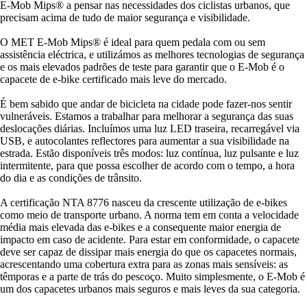
E-Mob Mips® a pensar nas necessidades dos ciclistas urbanos, que
precisam acima de tudo de maior segurança e visibilidade.
O MET E-Mob Mips® é ideal para quem pedala com ou sem
assistência eléctrica, e utilizámos as melhores tecnologias de segurança
e os mais elevados padrões de teste para garantir que o E-Mob é o
capacete de e-bike certificado mais leve do mercado.
É bem sabido que andar de bicicleta na cidade pode fazer-nos sentir
vulneráveis. Estamos a trabalhar para melhorar a segurança das suas
deslocações diárias. Incluímos uma luz LED traseira, recarregável via
USB, e autocolantes reflectores para aumentar a sua visibilidade na
estrada. Estão disponíveis três modos: luz contínua, luz pulsante e luz
intermitente, para que possa escolher de acordo com o tempo, a hora
do dia e as condições de trânsito.
A certificação NTA 8776 nasceu da crescente utilização de e-bikes
como meio de transporte urbano. A norma tem em conta a velocidade
média mais elevada das e-bikes e a consequente maior energia de
impacto em caso de acidente. Para estar em conformidade, o capacete
deve ser capaz de dissipar mais energia do que os capacetes normais,
acrescentando uma cobertura extra para as zonas mais sensíveis: as
têmporas e a parte de trás do pescoço. Muito simplesmente, o E-Mob é
um dos capacetes urbanos mais seguros e mais leves da sua categoria.