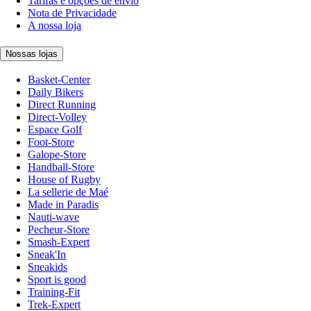
Tarifas e opções de envio
Nota de Privacidade
A nossa loja
Nossas lojas
Basket-Center
Daily Bikers
Direct Running
Direct-Volley
Espace Golf
Foot-Store
Galope-Store
Handball-Store
House of Rugby
La sellerie de Maé
Made in Paradis
Nauti-wave
Pecheur-Store
Smash-Expert
Sneak'In
Sneakids
Sport is good
Training-Fit
Trek-Expert