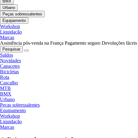
BMX
Urbano
Peças sobressalentes
Equipamento
Workshop
Liquidação
Marcas
Assistência pós-venda na França
Pagamento seguro
Devoluções fáceis
Pesquisar
Saldos
Novidades
Capacetes
Bicicletas
Rota
Cascalho
MTB
BMX
Urbano
Peças sobressalentes
Equipamento
Workshop
Liquidação
Marcas