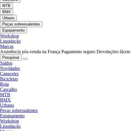
MTB
BMX
Urbano
Peças sobressalentes
Equipamento
Workshop
Liquidação
Marcas
Assistência pós-venda na França
Pagamento seguro
Devoluções fáceis
Pesquisar
Saldos
Novidades
Capacetes
Bicicletas
Rota
Cascalho
MTB
BMX
Urbano
Peças sobressalentes
Equipamento
Workshop
Liquidação