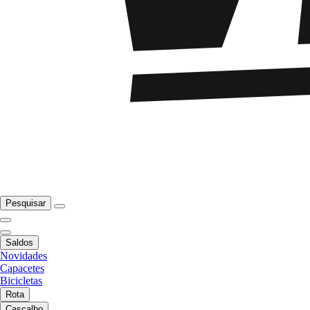
Pesquisar
Saldos
Novidades
Capacetes
Bicicletas
Rota
Cascalho