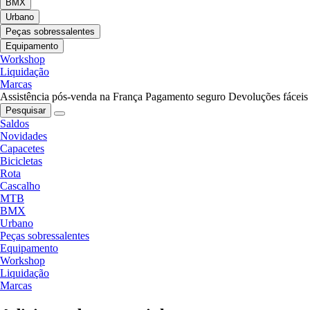
BMX
Urbano
Peças sobressalentes
Equipamento
Workshop
Liquidação
Marcas
Assistência pós-venda na França
Pagamento seguro
Devoluções fáceis
Pesquisar
Saldos
Novidades
Capacetes
Bicicletas
Rota
Cascalho
MTB
BMX
Urbano
Peças sobressalentes
Equipamento
Workshop
Liquidação
Marcas