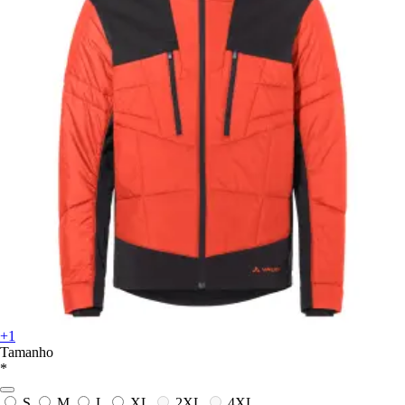
+1
Tamanho
*
S
M
L
XL
2XL
4XL