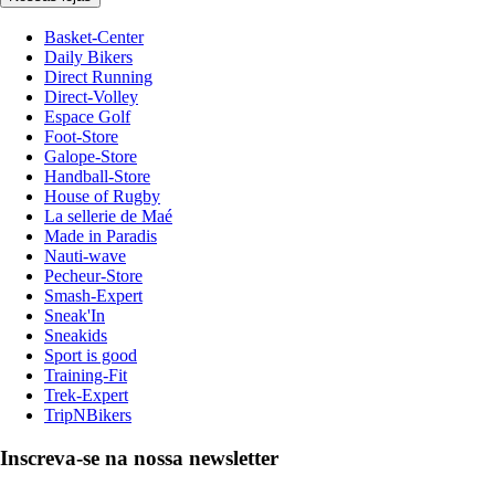
Basket-Center
Daily Bikers
Direct Running
Direct-Volley
Espace Golf
Foot-Store
Galope-Store
Handball-Store
House of Rugby
La sellerie de Maé
Made in Paradis
Nauti-wave
Pecheur-Store
Smash-Expert
Sneak'In
Sneakids
Sport is good
Training-Fit
Trek-Expert
TripNBikers
Inscreva-se na nossa newsletter