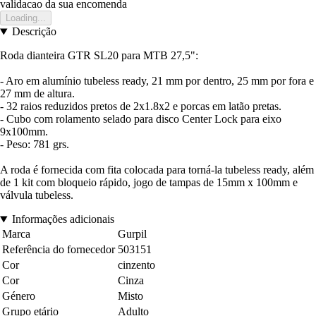
validacao da sua encomenda
Loading...
Descrição
Roda dianteira GTR SL20 para MTB 27,5":
- Aro em alumínio tubeless ready, 21 mm por dentro, 25 mm por fora e
27 mm de altura.
- 32 raios reduzidos pretos de 2x1.8x2 e porcas em latão pretas.
- Cubo com rolamento selado para disco Center Lock para eixo
9x100mm.
- Peso: 781 grs.
A roda é fornecida com fita colocada para torná-la tubeless ready, além
de 1 kit com bloqueio rápido, jogo de tampas de 15mm x 100mm e
válvula tubeless.
Informações adicionais
Marca
Gurpil
Referência do fornecedor
503151
Cor
cinzento
Cor
Cinza
Género
Misto
Grupo etário
Adulto