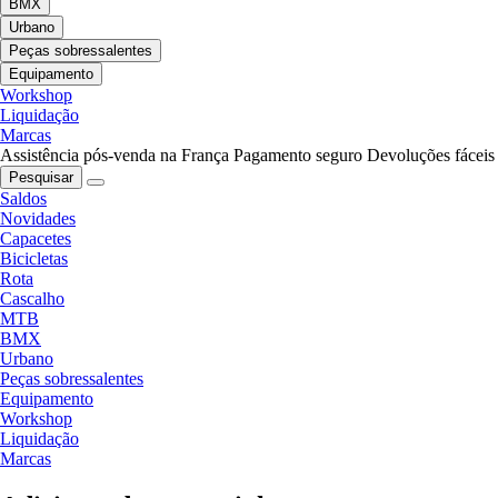
BMX
Urbano
Peças sobressalentes
Equipamento
Workshop
Liquidação
Marcas
Assistência pós-venda na França
Pagamento seguro
Devoluções fáceis
Pesquisar
Saldos
Novidades
Capacetes
Bicicletas
Rota
Cascalho
MTB
BMX
Urbano
Peças sobressalentes
Equipamento
Workshop
Liquidação
Marcas