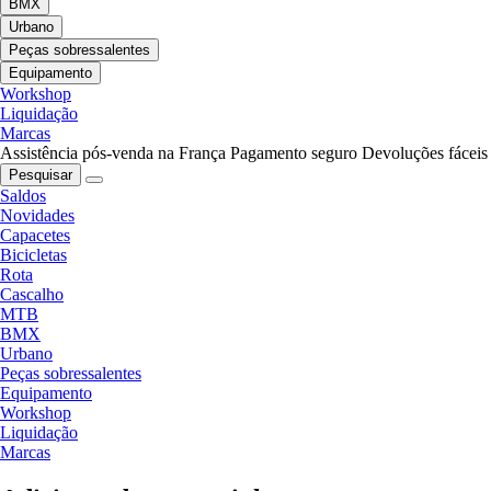
BMX
Urbano
Peças sobressalentes
Equipamento
Workshop
Liquidação
Marcas
Assistência pós-venda na França
Pagamento seguro
Devoluções fáceis
Pesquisar
Saldos
Novidades
Capacetes
Bicicletas
Rota
Cascalho
MTB
BMX
Urbano
Peças sobressalentes
Equipamento
Workshop
Liquidação
Marcas