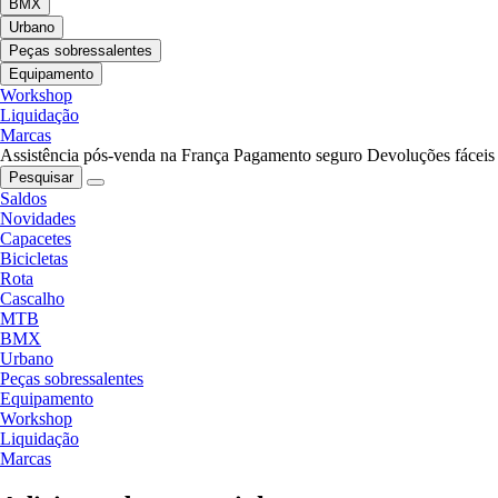
BMX
Urbano
Peças sobressalentes
Equipamento
Workshop
Liquidação
Marcas
Assistência pós-venda na França
Pagamento seguro
Devoluções fáceis
Pesquisar
Saldos
Novidades
Capacetes
Bicicletas
Rota
Cascalho
MTB
BMX
Urbano
Peças sobressalentes
Equipamento
Workshop
Liquidação
Marcas