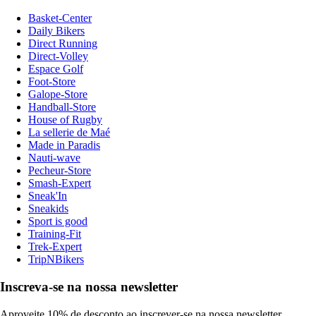
Basket-Center
Daily Bikers
Direct Running
Direct-Volley
Espace Golf
Foot-Store
Galope-Store
Handball-Store
House of Rugby
La sellerie de Maé
Made in Paradis
Nauti-wave
Pecheur-Store
Smash-Expert
Sneak'In
Sneakids
Sport is good
Training-Fit
Trek-Expert
TripNBikers
Inscreva-se na nossa newsletter
Aproveite 10% de desconto ao inscrever-se na nossa newsletter