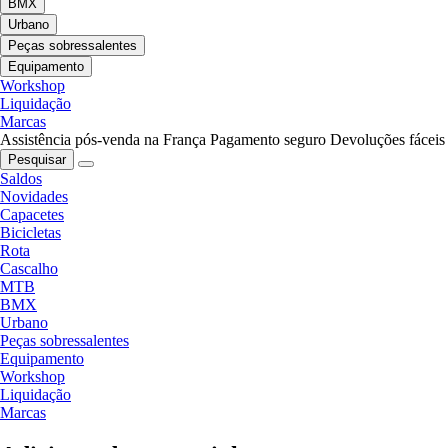
BMX
Urbano
Peças sobressalentes
Equipamento
Workshop
Liquidação
Marcas
Assistência pós-venda na França
Pagamento seguro
Devoluções fáceis
Pesquisar
Saldos
Novidades
Capacetes
Bicicletas
Rota
Cascalho
MTB
BMX
Urbano
Peças sobressalentes
Equipamento
Workshop
Liquidação
Marcas