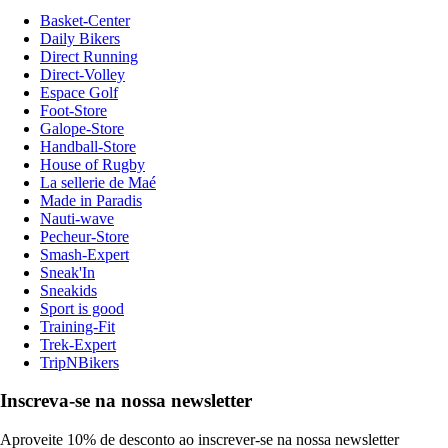
Basket-Center
Daily Bikers
Direct Running
Direct-Volley
Espace Golf
Foot-Store
Galope-Store
Handball-Store
House of Rugby
La sellerie de Maé
Made in Paradis
Nauti-wave
Pecheur-Store
Smash-Expert
Sneak'In
Sneakids
Sport is good
Training-Fit
Trek-Expert
TripNBikers
Inscreva-se na nossa newsletter
Aproveite 10% de desconto ao inscrever-se na nossa newsletter