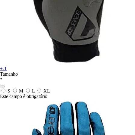
+-1
Tamanho
*
S
M
L
XL
Este campo é obrigatório