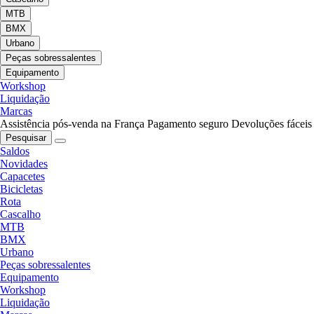
MTB
BMX
Urbano
Peças sobressalentes
Equipamento
Workshop
Liquidação
Marcas
Assistência pós-venda na França
Pagamento seguro
Devoluções fáceis
Pesquisar
Saldos
Novidades
Capacetes
Bicicletas
Rota
Cascalho
MTB
BMX
Urbano
Peças sobressalentes
Equipamento
Workshop
Liquidação