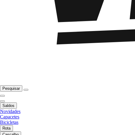
Pesquisar
Saldos
Novidades
Capacetes
Bicicletas
Rota
Cascalho