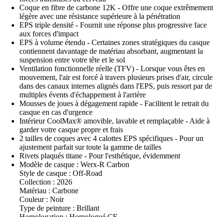
Coque en fibre de carbone 12K - Offre une coque extrêmement
légère avec une résistance supérieure à la pénétration
EPS triple densité - Fournit une réponse plus progressive face
aux forces d'impact
EPS à volume étendu - Certaines zones stratégiques du casque
contiennent davantage de matériau absorbant, augmentant la
suspension entre votre tête et le sol
Ventilation fonctionnelle réelle (TFV) - Lorsque vous êtes en
mouvement, l'air est forcé à travers plusieurs prises d'air, circule
dans des canaux internes alignés dans l'EPS, puis ressort par de
multiples évents d'échappement à l'arrière
Mousses de joues à dégagement rapide - Facilitent le retrait du
casque en cas d'urgence
Intérieur CoolMax® amovible, lavable et remplaçable - Aide à
garder votre casque propre et frais
2 tailles de coques avec 4 calottes EPS spécifiques - Pour un
ajustement parfait sur toute la gamme de tailles
Rivets plaqués titane - Pour l'esthétique, évidemment
Modèle de casque : Werx-R Carbon
Style de casque : Off-Road
Collection : 2026
Matériau : Carbone
Couleur : Noir
Type de peinture : Brillant
Homologation : Homologué CE