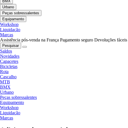
BMX
Urbano
Peças sobressalentes
Equipamento
Workshop
Liquidação
Marcas
Assistência pós-venda na França
Pagamento seguro
Devoluções fáceis
Pesquisar
Saldos
Novidades
Capacetes
Bicicletas
Rota
Cascalho
MTB
BMX
Urbano
Peças sobressalentes
Equipamento
Workshop
Liquidação
Marcas