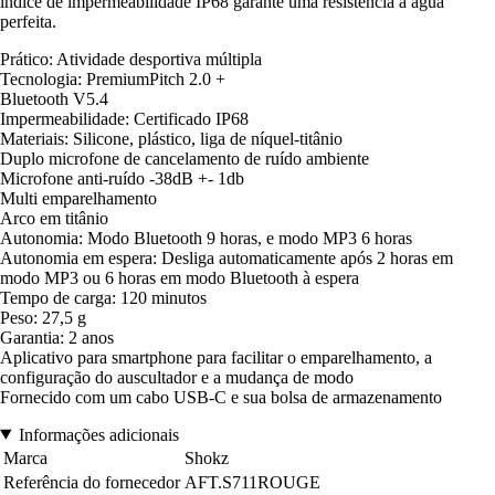
índice de impermeabilidade IP68 garante uma resistência à água
perfeita.
Prático: Atividade desportiva múltipla
Tecnologia: PremiumPitch 2.0 +
Bluetooth V5.4
Impermeabilidade: Certificado IP68
Materiais: Silicone, plástico, liga de níquel-titânio
Duplo microfone de cancelamento de ruído ambiente
Microfone anti-ruído -38dB +- 1db
Multi emparelhamento
Arco em titânio
Autonomia: Modo Bluetooth 9 horas, e modo MP3 6 horas
Autonomia em espera: Desliga automaticamente após 2 horas em
modo MP3 ou 6 horas em modo Bluetooth à espera
Tempo de carga: 120 minutos
Peso: 27,5 g
Garantia: 2 anos
Aplicativo para smartphone para facilitar o emparelhamento, a
configuração do auscultador e a mudança de modo
Fornecido com um cabo USB-C e sua bolsa de armazenamento
Informações adicionais
Marca
Shokz
Referência do fornecedor
AFT.S711ROUGE