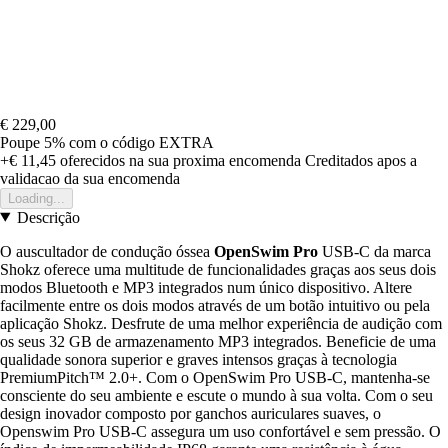
€ 229,00
Poupe 5%
com o código
EXTRA
+€ 11,45
oferecidos na sua proxima encomenda
Creditados apos a
validacao da sua encomenda
Loading...
Descrição
O auscultador de condução óssea
OpenSwim Pro
USB-C da marca
Shokz oferece uma multitude de funcionalidades graças aos seus dois
modos Bluetooth e MP3 integrados num único dispositivo. Altere
facilmente entre os dois modos através de um botão intuitivo ou pela
aplicação Shokz. Desfrute de uma melhor experiência de audição com
os seus 32 GB de armazenamento MP3 integrados. Beneficie de uma
qualidade sonora superior e graves intensos graças à tecnologia
PremiumPitch™ 2.0+. Com o OpenSwim Pro USB-C, mantenha-se
consciente do seu ambiente e escute o mundo à sua volta. Com o seu
design inovador composto por ganchos auriculares suaves, o
Openswim Pro USB-C assegura um uso confortável e sem pressão. O