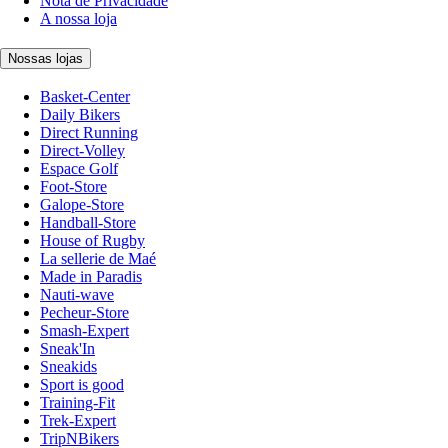
Nota de Privacidade
A nossa loja
Nossas lojas
Basket-Center
Daily Bikers
Direct Running
Direct-Volley
Espace Golf
Foot-Store
Galope-Store
Handball-Store
House of Rugby
La sellerie de Maé
Made in Paradis
Nauti-wave
Pecheur-Store
Smash-Expert
Sneak'In
Sneakids
Sport is good
Training-Fit
Trek-Expert
TripNBikers