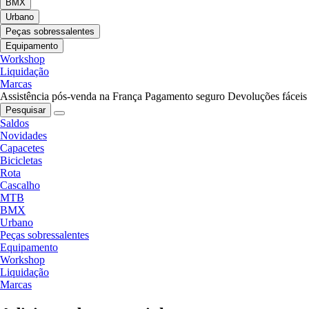
BMX
Urbano
Peças sobressalentes
Equipamento
Workshop
Liquidação
Marcas
Assistência pós-venda na França
Pagamento seguro
Devoluções fáceis
Pesquisar
Saldos
Novidades
Capacetes
Bicicletas
Rota
Cascalho
MTB
BMX
Urbano
Peças sobressalentes
Equipamento
Workshop
Liquidação
Marcas