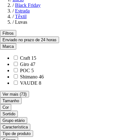
/
Black Friday
/
Estrada
/
Têxtil
/
Luvas
Filtros
Enviado no prazo de 24 horas
Marca
Craft
15
Giro
47
POC
5
Shimano
46
VAUDE
8
Ver mais
(73)
Tamanho
Cor
Sortido
Grupo etário
Característica
Tipo de produto