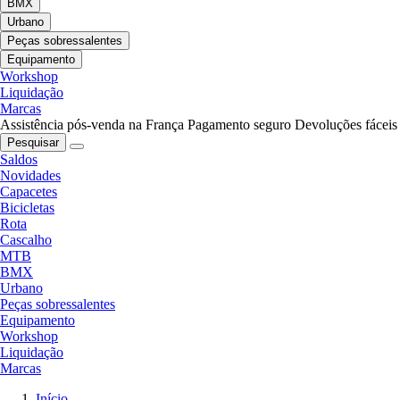
BMX
Urbano
Peças sobressalentes
Equipamento
Workshop
Liquidação
Marcas
Assistência pós-venda na França
Pagamento seguro
Devoluções fáceis
Pesquisar
Saldos
Novidades
Capacetes
Bicicletas
Rota
Cascalho
MTB
BMX
Urbano
Peças sobressalentes
Equipamento
Workshop
Liquidação
Marcas
Início