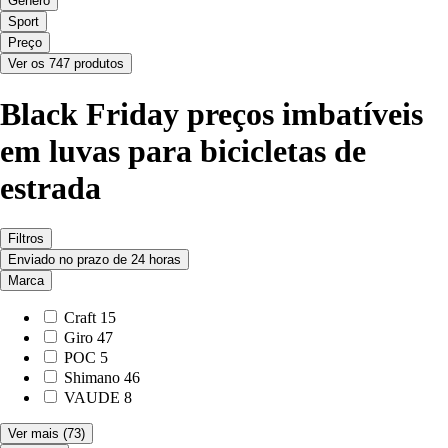
Género
Sport
Preço
Ver os 747 produtos
Black Friday preços imbatíveis
em luvas para bicicletas de
estrada
Filtros
Enviado no prazo de 24 horas
Marca
Craft
15
Giro
47
POC
5
Shimano
46
VAUDE
8
Ver mais
(73)