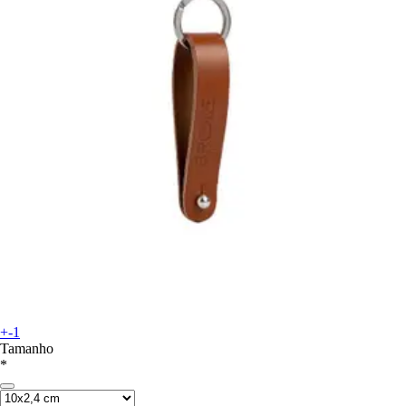
+-1
Tamanho
*