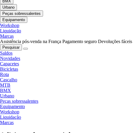
BMX
Urbano
Peças sobressalentes
Equipamento
Workshop
Liquidação
Marcas
Assistência pós-venda na França
Pagamento seguro
Devoluções fáceis
Pesquisar
Saldos
Novidades
Capacetes
Bicicletas
Rota
Cascalho
MTB
BMX
Urbano
Peças sobressalentes
Equipamento
Workshop
Liquidação
Marcas