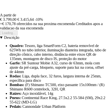
A partir de
€ 3.799,00
€ 3.415,64
-10%
+€ 170,78
oferecidos na sua proxima encomenda
Creditados apos a
validacao da sua encomenda
Loading...
Descrição
Quadro:
Tesoro, liga SmartForm C2, bateria removível de
625Wh no tubo inferior, iluminação dianteira integrada, tubo de
direção cônico, cabo interno, distância entre eixos QR de
135mm, montagem de disco IS, proteção do motor
Garfo:
SR Suntour Mobie A32, curso de 63mm, mola com
ajuste da pré-carga, bloqueio, suporte para luz na coroa, offset
de 44mm
Rodas:
Liga, dupla face, 32 furos, largura interna de 25mm,
específica para disco
Bombas:
(F) Shimano TC500, eixo passante 15x100mm / (R)
Shimano R600 centrelock, 32H, QR
Raízes:
Aço inoxidável, 14g
Pneus:
Continental Race King, 27.5x2.2 55-584 (SM), 29x2.2
55-622 (MD-LG)
Pedais:
Cannondale Urban Platform