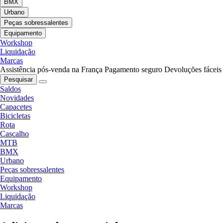
BMX
Urbano
Peças sobressalentes
Equipamento
Workshop
Liquidação
Marcas
Assistência pós-venda na França
Pagamento seguro
Devoluções fáceis
Pesquisar
Saldos
Novidades
Capacetes
Bicicletas
Rota
Cascalho
MTB
BMX
Urbano
Peças sobressalentes
Equipamento
Workshop
Liquidação
Marcas