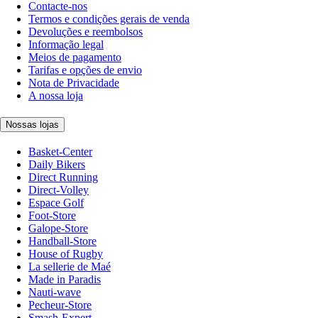
Contacte-nos
Termos e condições gerais de venda
Devoluções e reembolsos
Informação legal
Meios de pagamento
Tarifas e opções de envio
Nota de Privacidade
A nossa loja
Nossas lojas
Basket-Center
Daily Bikers
Direct Running
Direct-Volley
Espace Golf
Foot-Store
Galope-Store
Handball-Store
House of Rugby
La sellerie de Maé
Made in Paradis
Nauti-wave
Pecheur-Store
Smash-Expert