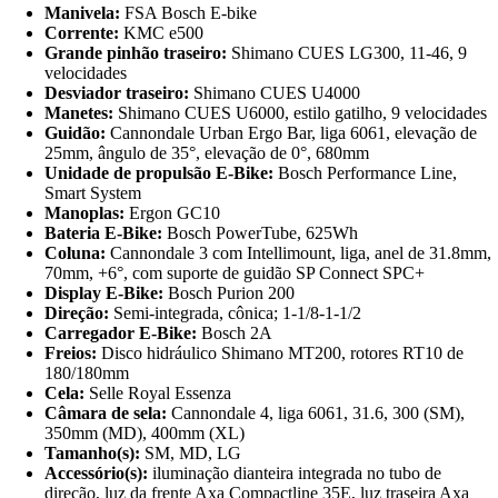
Manivela:
FSA Bosch E-bike
Corrente:
KMC e500
Grande pinhão traseiro:
Shimano CUES LG300, 11-46, 9
velocidades
Desviador traseiro:
Shimano CUES U4000
Manetes:
Shimano CUES U6000, estilo gatilho, 9 velocidades
Guidão:
Cannondale Urban Ergo Bar, liga 6061, elevação de
25mm, ângulo de 35°, elevação de 0°, 680mm
Unidade de propulsão E-Bike:
Bosch Performance Line,
Smart System
Manoplas:
Ergon GC10
Bateria E-Bike:
Bosch PowerTube, 625Wh
Coluna:
Cannondale 3 com Intellimount, liga, anel de 31.8mm,
70mm, +6°, com suporte de guidão SP Connect SPC+
Display E-Bike:
Bosch Purion 200
Direção:
Semi-integrada, cônica; 1-1/8-1-1/2
Carregador E-Bike:
Bosch 2A
Freios:
Disco hidráulico Shimano MT200, rotores RT10 de
180/180mm
Cela:
Selle Royal Essenza
Câmara de sela:
Cannondale 4, liga 6061, 31.6, 300 (SM),
350mm (MD), 400mm (XL)
Tamanho(s):
SM, MD, LG
Accessório(s):
iluminação dianteira integrada no tubo de
direção, luz da frente Axa Compactline 35E, luz traseira Axa