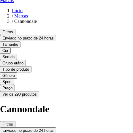
Marcas
Início
/
Marcas
/
Cannondale
Filtros
Enviado no prazo de 24 horas
Tamanho
Cor
Sortido
Grupo etário
Tipo de produto
Género
Sport
Preço
Ver os 290 produtos
Cannondale
Filtros
Enviado no prazo de 24 horas