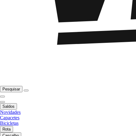
Pesquisar
Saldos
Novidades
Capacetes
Bicicletas
Rota
Cascalho