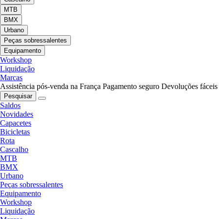
MTB
BMX
Urbano
Peças sobressalentes
Equipamento
Workshop
Liquidação
Marcas
Assistência pós-venda na França
Pagamento seguro
Devoluções fáceis
Pesquisar
Saldos
Novidades
Capacetes
Bicicletas
Rota
Cascalho
MTB
BMX
Urbano
Peças sobressalentes
Equipamento
Workshop
Liquidação