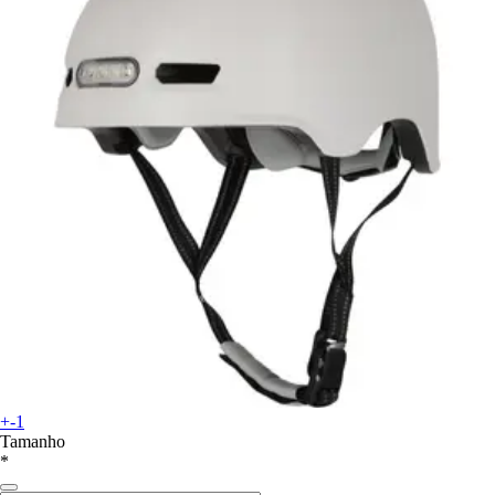
+-1
Tamanho
*