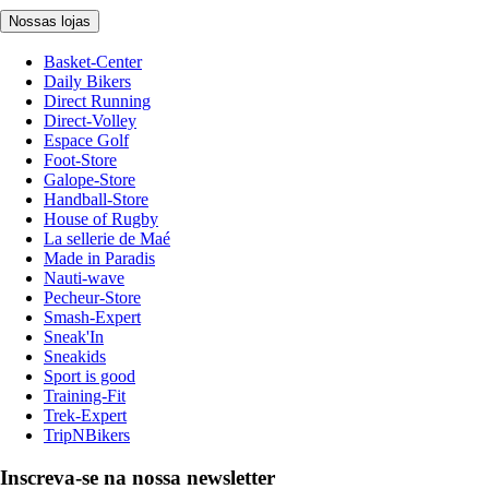
Nossas lojas
Basket-Center
Daily Bikers
Direct Running
Direct-Volley
Espace Golf
Foot-Store
Galope-Store
Handball-Store
House of Rugby
La sellerie de Maé
Made in Paradis
Nauti-wave
Pecheur-Store
Smash-Expert
Sneak'In
Sneakids
Sport is good
Training-Fit
Trek-Expert
TripNBikers
Inscreva-se na nossa newsletter