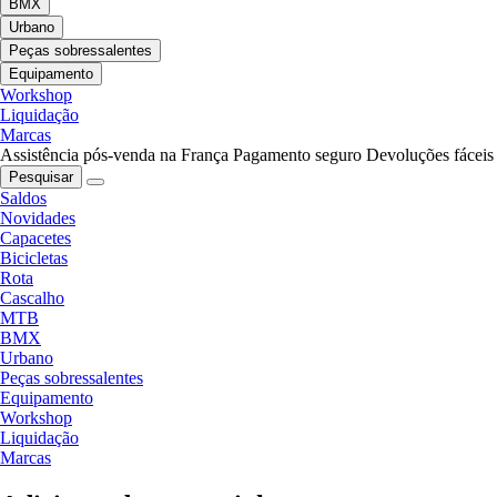
BMX
Urbano
Peças sobressalentes
Equipamento
Workshop
Liquidação
Marcas
Assistência pós-venda na França
Pagamento seguro
Devoluções fáceis
Pesquisar
Saldos
Novidades
Capacetes
Bicicletas
Rota
Cascalho
MTB
BMX
Urbano
Peças sobressalentes
Equipamento
Workshop
Liquidação
Marcas