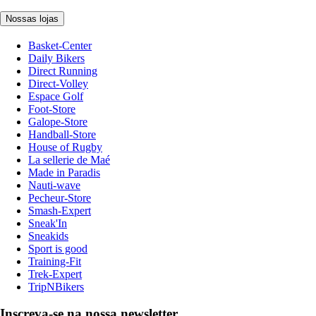
Nossas lojas
Basket-Center
Daily Bikers
Direct Running
Direct-Volley
Espace Golf
Foot-Store
Galope-Store
Handball-Store
House of Rugby
La sellerie de Maé
Made in Paradis
Nauti-wave
Pecheur-Store
Smash-Expert
Sneak'In
Sneakids
Sport is good
Training-Fit
Trek-Expert
TripNBikers
Inscreva-se na nossa newsletter