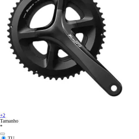
+2
Tamanho
*
TU