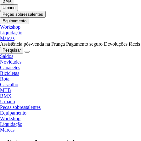
BMX
Urbano
Peças sobressalentes
Equipamento
Workshop
Liquidação
Marcas
Assistência pós-venda na França
Pagamento seguro
Devoluções fáceis
Pesquisar
Saldos
Novidades
Capacetes
Bicicletas
Rota
Cascalho
MTB
BMX
Urbano
Peças sobressalentes
Equipamento
Workshop
Liquidação
Marcas