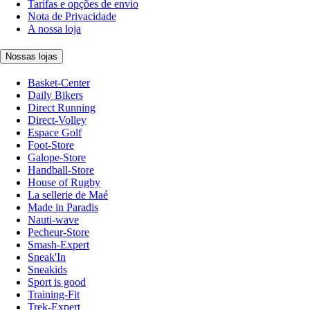
Tarifas e opções de envio
Nota de Privacidade
A nossa loja
Nossas lojas
Basket-Center
Daily Bikers
Direct Running
Direct-Volley
Espace Golf
Foot-Store
Galope-Store
Handball-Store
House of Rugby
La sellerie de Maé
Made in Paradis
Nauti-wave
Pecheur-Store
Smash-Expert
Sneak'In
Sneakids
Sport is good
Training-Fit
Trek-Expert