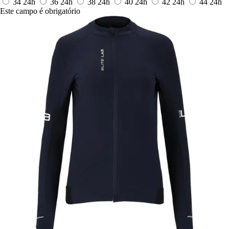
34
24h
36
24h
38
24h
40
24h
42
24h
44
24h
Este campo é obrigatório