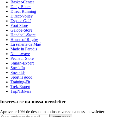
Basket-Center
Daily Bikers
Direct Running
Direct-Volley
Espace Golf
Foot-Store
Galope-Store
Handball-Store
House of Rugby
La sellerie de Maé
Made in Paradis
Nauti-wave
Pecheur-Store
Smash-Expert
Sneak'In
Sneakids
Sport is good
Training-Fit
Trek-Expert
TripNBikers
Inscreva-se na nossa newsletter
Aproveite 10% de desconto ao inscrever-se na nossa newsletter
Inscrever-se