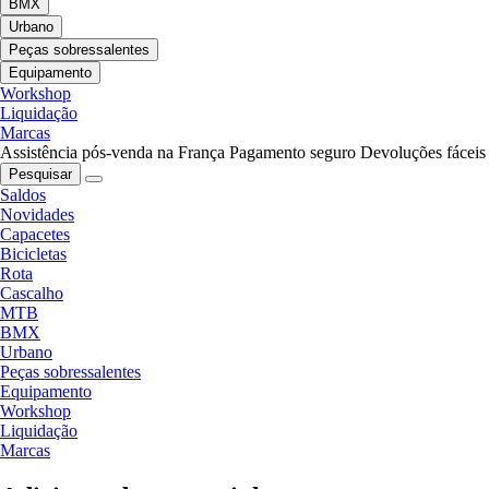
BMX
Urbano
Peças sobressalentes
Equipamento
Workshop
Liquidação
Marcas
Assistência pós-venda na França
Pagamento seguro
Devoluções fáceis
Pesquisar
Saldos
Novidades
Capacetes
Bicicletas
Rota
Cascalho
MTB
BMX
Urbano
Peças sobressalentes
Equipamento
Workshop
Liquidação
Marcas