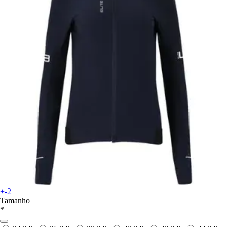
+-2
Tamanho
*