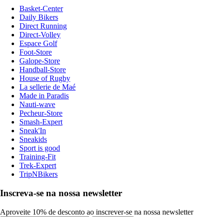
Basket-Center
Daily Bikers
Direct Running
Direct-Volley
Espace Golf
Foot-Store
Galope-Store
Handball-Store
House of Rugby
La sellerie de Maé
Made in Paradis
Nauti-wave
Pecheur-Store
Smash-Expert
Sneak'In
Sneakids
Sport is good
Training-Fit
Trek-Expert
TripNBikers
Inscreva-se na nossa newsletter
Aproveite 10% de desconto ao inscrever-se na nossa newsletter