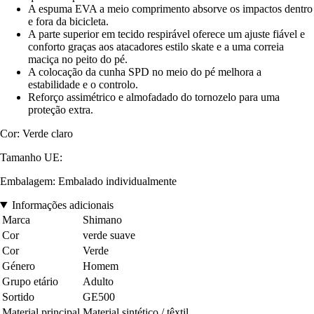
A espuma EVA a meio comprimento absorve os impactos dentro
e fora da bicicleta.
A parte superior em tecido respirável oferece um ajuste fiável e
conforto graças aos atacadores estilo skate e a uma correia
maciça no peito do pé.
A colocação da cunha SPD no meio do pé melhora a
estabilidade e o controlo.
Reforço assimétrico e almofadado do tornozelo para uma
proteção extra.
Cor: Verde claro
Tamanho UE:
Embalagem: Embalado individualmente
Informações adicionais
Marca
Shimano
Cor
verde suave
Cor
Verde
Género
Homem
Grupo etário
Adulto
Sortido
GE500
Material principal
Material sintético / têxtil