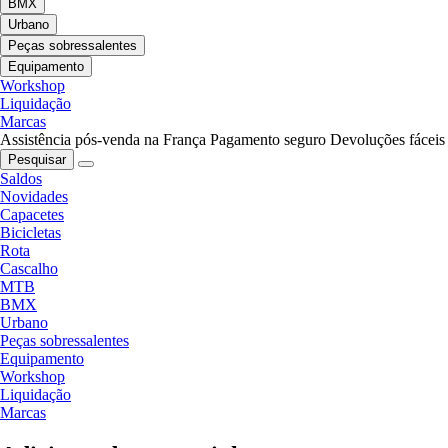
BMX
Urbano
Peças sobressalentes
Equipamento
Workshop
Liquidação
Marcas
Assistência pós-venda na França
Pagamento seguro
Devoluções fáceis
Pesquisar
Saldos
Novidades
Capacetes
Bicicletas
Rota
Cascalho
MTB
BMX
Urbano
Peças sobressalentes
Equipamento
Workshop
Liquidação
Marcas