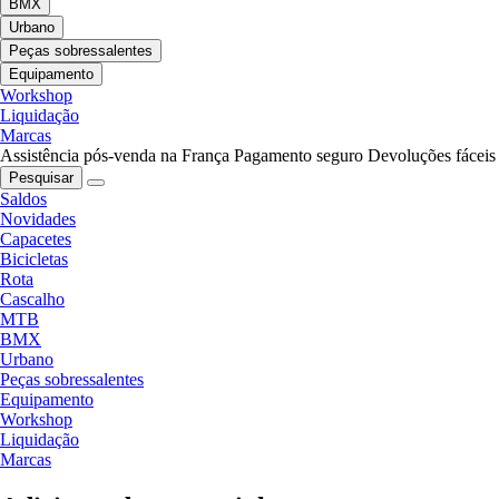
BMX
Urbano
Peças sobressalentes
Equipamento
Workshop
Liquidação
Marcas
Assistência pós-venda na França
Pagamento seguro
Devoluções fáceis
Pesquisar
Saldos
Novidades
Capacetes
Bicicletas
Rota
Cascalho
MTB
BMX
Urbano
Peças sobressalentes
Equipamento
Workshop
Liquidação
Marcas