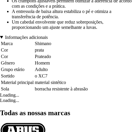
Os crampons ajustáveis permitem otimizar a aderência de acordo
com as condições e a prática.
A entressola de baixa altura estabiliza o pé e otimiza a
transferência de potência.
Um cabedal envolvente que reduz sobreposições,
proporcionando um ajuste semelhante a luvas.
Informações adicionais
Marca
Shimano
Cor
prata
Cor
Prateado
Género
Homem
Grupo etário
Adulto
Sortido
o XC7
Material principal
material sintético
Sola
borracha resistente à abrasão
Loading...
Loading...
Todas as nossas marcas