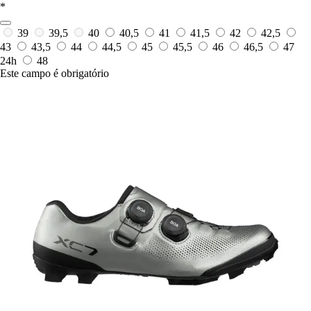
*
39
39,5
40
40,5
41
41,5
42
42,5
43
43,5
44
44,5
45
45,5
46
46,5
47
24h
48
Este campo é obrigatório