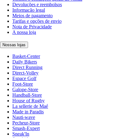
Devoluções e reembolsos
Informação legal
Meios de pagamento
Tarifas e opções de envio
Nota de Privacidade
A nossa loja
Nossas lojas
Basket-Center
Daily Bikers
Direct Running
Direct-Volley
Espace Golf
Foot-Store
Galope-Store
Handball-Store
House of Rugby
La sellerie de Maé
Made in Paradis
Nauti-wave
Pecheur-Store
Smash-Expert
Sneak'In