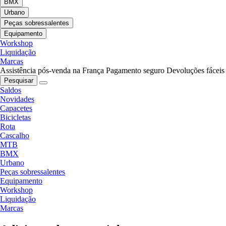
BMX
Urbano
Peças sobressalentes
Equipamento
Workshop
Liquidação
Marcas
Assistência pós-venda na França
Pagamento seguro
Devoluções fáceis
Pesquisar
Saldos
Novidades
Capacetes
Bicicletas
Rota
Cascalho
MTB
BMX
Urbano
Peças sobressalentes
Equipamento
Workshop
Liquidação
Marcas