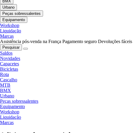
BMX
Urbano
Peças sobressalentes
Equipamento
Workshop
Liquidação
Marcas
Assistência pós-venda na França
Pagamento seguro
Devoluções fáceis
Pesquisar
Saldos
Novidades
Capacetes
Bicicletas
Rota
Cascalho
MTB
BMX
Urbano
Peças sobressalentes
Equipamento
Workshop
Liquidação
Marcas