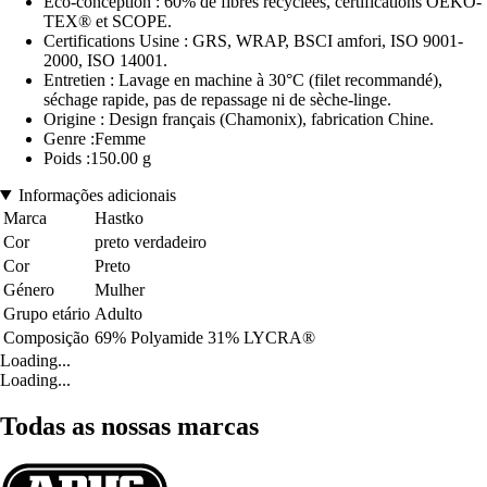
Éco-conception : 60% de fibres recyclées, certifications OEKO-
TEX® et SCOPE.
Certifications Usine : GRS, WRAP, BSCI amfori, ISO 9001-
2000, ISO 14001.
Entretien : Lavage en machine à 30°C (filet recommandé),
séchage rapide, pas de repassage ni de sèche-linge.
Origine : Design français (Chamonix), fabrication Chine.
Genre :Femme
Poids :150.00 g
Informações adicionais
Marca
Hastko
Cor
preto verdadeiro
Cor
Preto
Género
Mulher
Grupo etário
Adulto
Composição
69% Polyamide 31% LYCRA®
Loading...
Loading...
Todas as nossas marcas