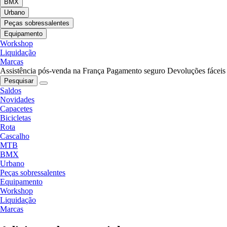
BMX
Urbano
Peças sobressalentes
Equipamento
Workshop
Liquidação
Marcas
Assistência pós-venda na França
Pagamento seguro
Devoluções fáceis
Pesquisar
Saldos
Novidades
Capacetes
Bicicletas
Rota
Cascalho
MTB
BMX
Urbano
Peças sobressalentes
Equipamento
Workshop
Liquidação
Marcas