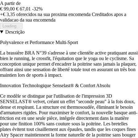
A partir de
€ 99,00
€ 67,01
-32%
+€ 3,35
oferecidos na sua proxima encomenda
Creditados apos a
validacao da sua encomenda
Loading...
Descrição
Polyvalence et Performance Multi-Sport
La brassière BRA N°39 s'adresse à une clientèle active pratiquant aussi
bien le running, le crossfit, l'équitation que le yoga ou le cyclisme. Sa
conception unique permet d'encadrer la poitrine sans jamais la plaquer,
offrant ainsi une sensation de liberté totale tout en assurant un très bon
maintien lors de sports à impact.
Innovation Technologique Senselast® & Confort Absolu
Ce modèle se distingue par l'utilisation de l'impression 3D
SENSELAST® velvet, créant un effet "seconde peau" à la fois doux,
dense et respirant. La structure est thermosoudée, éliminant le besoin
d'armatures rigides. Pour maximiser le confort, la nouvelle basque anti-
friction est en une seule pièce, intégrée directement dans la matière
pour une finition 100% sans couture sous la poitrine. Les bretelles
plates évitent tout cisaillement aux épaules, tandis que les coques fines
Airy Spacer maintiennent la forme naturelle de la poitrine sans bouger