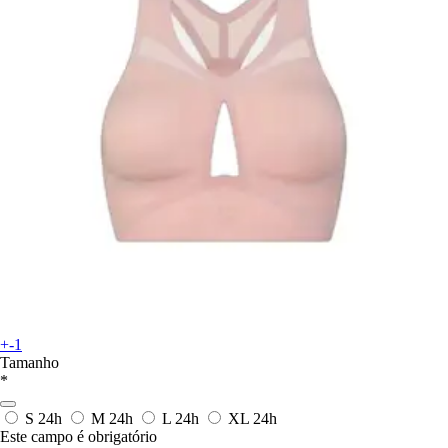
+-1
Tamanho
*
S
24h
M
24h
L
24h
XL
24h
Este campo é obrigatório