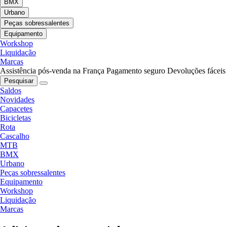
BMX
Urbano
Peças sobressalentes
Equipamento
Workshop
Liquidação
Marcas
Assistência pós-venda na França
Pagamento seguro
Devoluções fáceis
Pesquisar
Saldos
Novidades
Capacetes
Bicicletas
Rota
Cascalho
MTB
BMX
Urbano
Peças sobressalentes
Equipamento
Workshop
Liquidação
Marcas