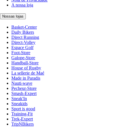
A nossa loja
Nossas lojas
Basket-Center
Daily Bikers
Direct Running
Direct-Volley
Espace Golf
Foot-Store
Galope-Store
Handball-Store
House of Rugby
La sellerie de Maé
Made in Paradis
Nauti-wave
Pecheur-Store
Smash-Expert
Sneak'In
Sneakids
Sport is good
Training-Fit
Trek-Expert
TripNBikers