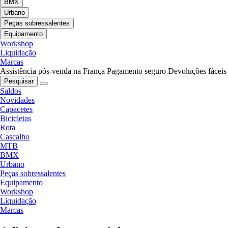
BMX
Urbano
Peças sobressalentes
Equipamento
Workshop
Liquidação
Marcas
Assistência pós-venda na França
Pagamento seguro
Devoluções fáceis
Pesquisar
Saldos
Novidades
Capacetes
Bicicletas
Rota
Cascalho
MTB
BMX
Urbano
Peças sobressalentes
Equipamento
Workshop
Liquidação
Marcas