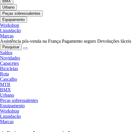
BMX
Urbano
Peças sobressalentes
Equipamento
Workshop
Liquidação
Marcas
Assistência pós-venda na França
Pagamento seguro
Devoluções fáceis
Pesquisar
Saldos
Novidades
Capacetes
Bicicletas
Rota
Cascalho
MTB
BMX
Urbano
Peças sobressalentes
Equipamento
Workshop
Liquidação
Marcas