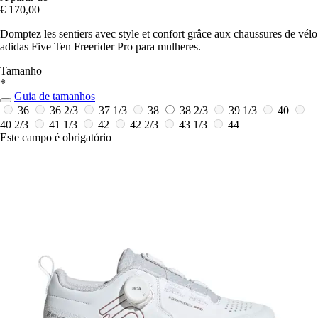
€ 170,00
Domptez les sentiers avec style et confort grâce aux chaussures de vélo
adidas Five Ten Freerider Pro para mulheres.
Tamanho
*
Guia de tamanhos
36
36 2/3
37 1/3
38
38 2/3
39 1/3
40
40 2/3
41 1/3
42
42 2/3
43 1/3
44
Este campo é obrigatório