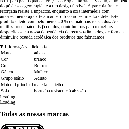
BTT para pedais planos, graças ao grip da borracha Stealth, a um peito
do pé de secagem rápida e a um design flexível. A parte da frente
reforçada resiste a impactos, enquanto a sola intermédia com
amortecimento ajuda-te a manter o foco no selim e fora dele. Este
produto é feito com pelo menos 20 % de materiais reciclados. Ao
reutilizarmos materiais já criados, contribuímos para reduzir os
desperdícios e a nossa dependência de recursos limitados, de forma a
diminuir a pegada ecológica dos produtos que fabricamos.
Informações adicionais
Marca
adidas
Cor
branco
Cor
Branco
Género
Mulher
Grupo etário
Adulto
Material principal
material sintético
Sola
borracha resistente à abrasão
Loading...
Loading...
Todas as nossas marcas