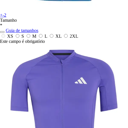
+-2
Tamanho
*
Guia de tamanhos
XS
S
M
L
XL
2XL
Este campo é obrigatório