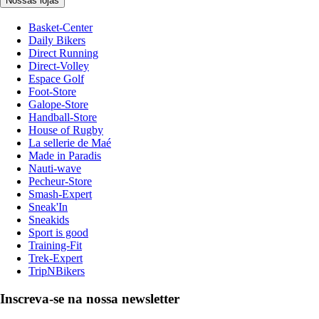
Nossas lojas
Basket-Center
Daily Bikers
Direct Running
Direct-Volley
Espace Golf
Foot-Store
Galope-Store
Handball-Store
House of Rugby
La sellerie de Maé
Made in Paradis
Nauti-wave
Pecheur-Store
Smash-Expert
Sneak'In
Sneakids
Sport is good
Training-Fit
Trek-Expert
TripNBikers
Inscreva-se na nossa newsletter