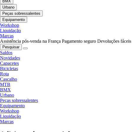
BMX
Urbano
Peças sobressalentes
Equipamento
Workshop
Liquidação
Marcas
Assistência pós-venda na França
Pagamento seguro
Devoluções fáceis
Pesquisar
Saldos
Novidades
Capacetes
Bicicletas
Rota
Cascalho
MTB
BMX
Urbano
Peças sobressalentes
Equipamento
Workshop
Liquidação
Marcas