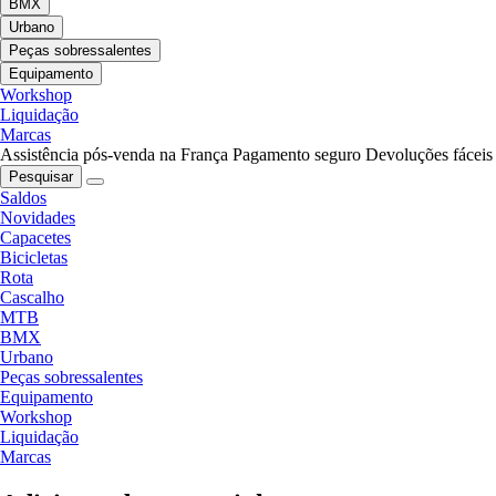
BMX
Urbano
Peças sobressalentes
Equipamento
Workshop
Liquidação
Marcas
Assistência pós-venda na França
Pagamento seguro
Devoluções fáceis
Pesquisar
Saldos
Novidades
Capacetes
Bicicletas
Rota
Cascalho
MTB
BMX
Urbano
Peças sobressalentes
Equipamento
Workshop
Liquidação
Marcas