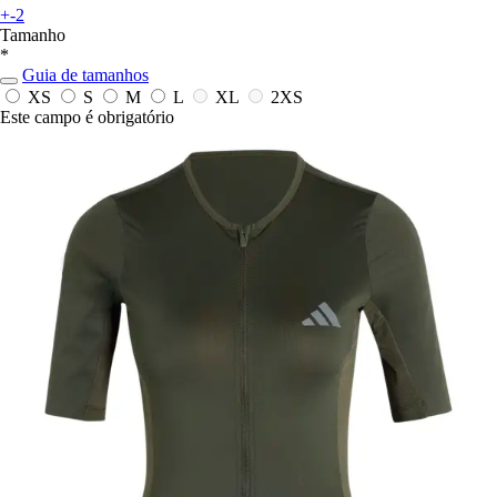
+-2
Tamanho
*
Guia de tamanhos
XS
S
M
L
XL
2XS
Este campo é obrigatório