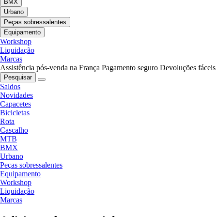
BMX
Urbano
Peças sobressalentes
Equipamento
Workshop
Liquidação
Marcas
Assistência pós-venda na França
Pagamento seguro
Devoluções fáceis
Pesquisar
Saldos
Novidades
Capacetes
Bicicletas
Rota
Cascalho
MTB
BMX
Urbano
Peças sobressalentes
Equipamento
Workshop
Liquidação
Marcas