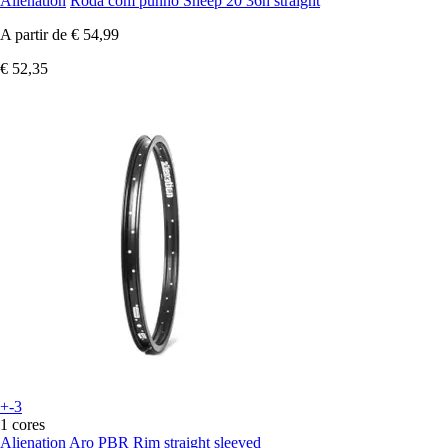
Alienation
Roda com punho Sheep 20 36h straight
A partir de
€ 54,99
€ 52,35
+-3
1 cores
Alienation
Aro PBR Rim straight sleeved