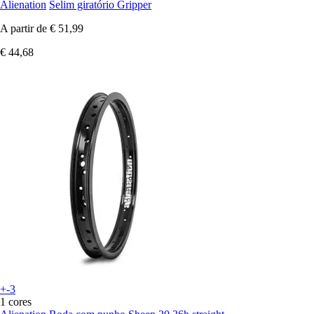
Alienation
Selim giratório Gripper
A partir de
€ 51,99
€ 44,68
+-3
1 cores