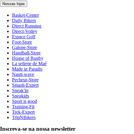
Nossas lojas
Basket-Center
Daily Bikers
Direct Running
Direct-Volley
Espace Golf
Foot-Store
Galope-Store
Handball-Store
House of Rugby
La sellerie de Maé
Made in Paradis
Nauti-wave
Pecheur-Store
Smash-Expert
Sneak'In
Sneakids
Sport is good
Training-Fit
Trek-Expert
TripNBikers
Inscreva-se na nossa newsletter