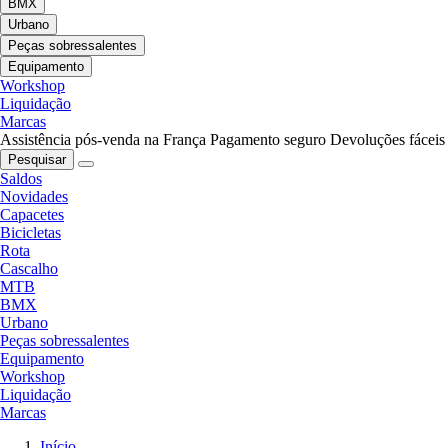
BMX
Urbano
Peças sobressalentes
Equipamento
Workshop
Liquidação
Marcas
Assistência pós-venda na França
Pagamento seguro
Devoluções fáceis
Pesquisar
Saldos
Novidades
Capacetes
Bicicletas
Rota
Cascalho
MTB
BMX
Urbano
Peças sobressalentes
Equipamento
Workshop
Liquidação
Marcas
Início