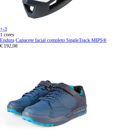
+-3
1 cores
Endura
Capacete facial completo SingleTrack MIPS®
€ 192,08