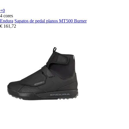
+0
4 cores
Endura
Sapatos de pedal planos MT500 Burner
€ 161,72