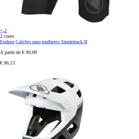
+-2
2 cores
Endura
Calções para mulheres Singletrack II
A partir de
€ 99,99
€ 96,13