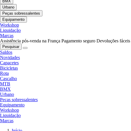
BMX
Urbano
Peças sobressalentes
Equipamento
Workshop
Liquidação
Marcas
Assistência pós-venda na França
Pagamento seguro
Devoluções fáceis
Pesquisar
Saldos
Novidades
Capacetes
Bicicletas
Rota
Cascalho
MTB
BMX
Urbano
Peças sobressalentes
Equipamento
Workshop
Liquidação
Marcas
Início