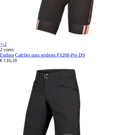
+-2
2 cores
Endura
Calções para senhora FS260-Pro DS
€ 116,18