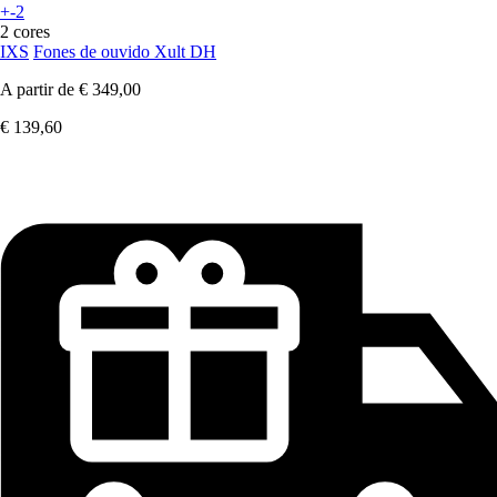
+-2
2 cores
IXS
Fones de ouvido Xult DH
A partir de
€ 349,00
€ 139,60