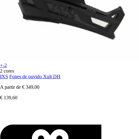
+-2
2 cores
IXS
Fones de ouvido Xult DH
A partir de
€ 349,00
€ 139,60