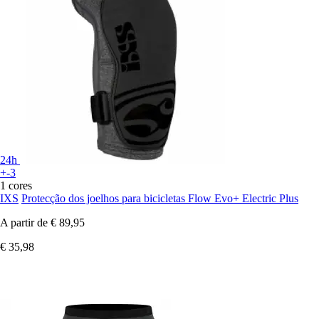
24h
+-3
1 cores
IXS
Protecção dos joelhos para bicicletas Flow Evo+ Electric Plus
A partir de
€ 89,95
€ 35,98