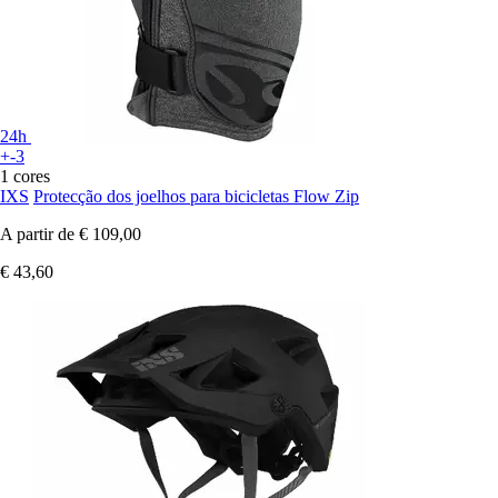
24h
+-3
1 cores
IXS
Protecção dos joelhos para bicicletas Flow Zip
A partir de
€ 109,00
€ 43,60