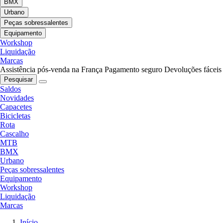
BMX
Urbano
Peças sobressalentes
Equipamento
Workshop
Liquidação
Marcas
Assistência pós-venda na França
Pagamento seguro
Devoluções fáceis
Pesquisar
Saldos
Novidades
Capacetes
Bicicletas
Rota
Cascalho
MTB
BMX
Urbano
Peças sobressalentes
Equipamento
Workshop
Liquidação
Marcas
Início