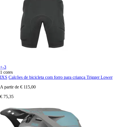
+-3
1 cores
IXS
Calções de bicicleta com forro para criança Trigger Lower
A partir de
€ 115,00
€ 75,35