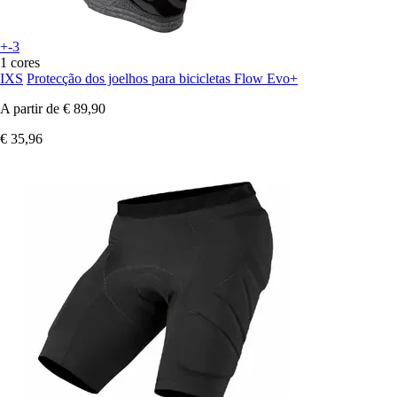
+-3
1 cores
IXS
Protecção dos joelhos para bicicletas Flow Evo+
A partir de
€ 89,90
€ 35,96