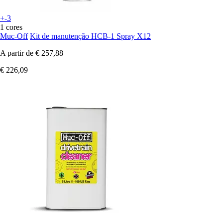
+-3
1 cores
Muc-Off
Kit de manutenção HCB-1 Spray X12
A partir de
€ 257,88
€ 226,09