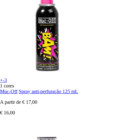
+-3
1 cores
Muc-Off
Spray anti-perfuração 125 mL
A partir de
€ 17,00
€ 16,00