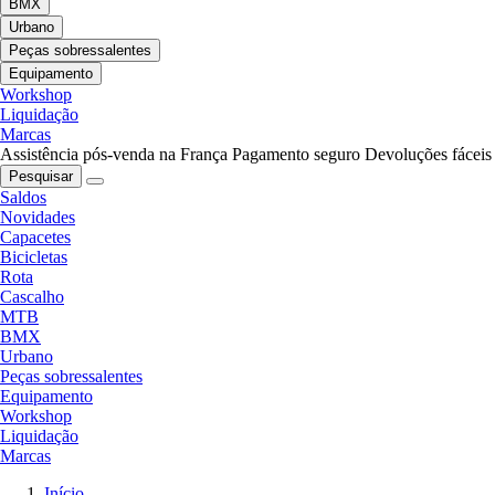
BMX
Urbano
Peças sobressalentes
Equipamento
Workshop
Liquidação
Marcas
Assistência pós-venda na França
Pagamento seguro
Devoluções fáceis
Pesquisar
Saldos
Novidades
Capacetes
Bicicletas
Rota
Cascalho
MTB
BMX
Urbano
Peças sobressalentes
Equipamento
Workshop
Liquidação
Marcas
Início