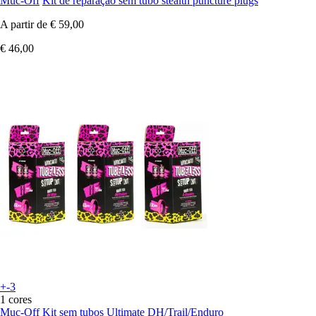
Muc-Off
Kit de reparação sem tubo stealth puncture plugs
A partir de
€ 59,00
€ 46,00
+-3
1 cores
Muc-Off
Kit sem tubos Ultimate DH/Trail/Enduro