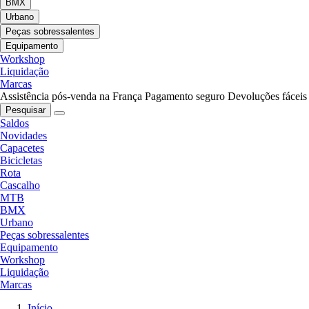
BMX
Urbano
Peças sobressalentes
Equipamento
Workshop
Liquidação
Marcas
Assistência pós-venda na França
Pagamento seguro
Devoluções fáceis
Pesquisar
Saldos
Novidades
Capacetes
Bicicletas
Rota
Cascalho
MTB
BMX
Urbano
Peças sobressalentes
Equipamento
Workshop
Liquidação
Marcas
Início