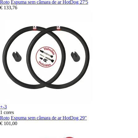
Roto
Espuma sem câmara de ar HotDog 27'5
€ 133,76
+-3
1 cores
Roto
Espuma sem câmara de ar HotDog 29"
€ 101,00