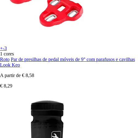
+-3
1 cores
Roto
Par de presilhas de pedal móveis de 9° com parafusos e cavilhas
Look Keo
A partir de
€ 8,58
€ 8,29