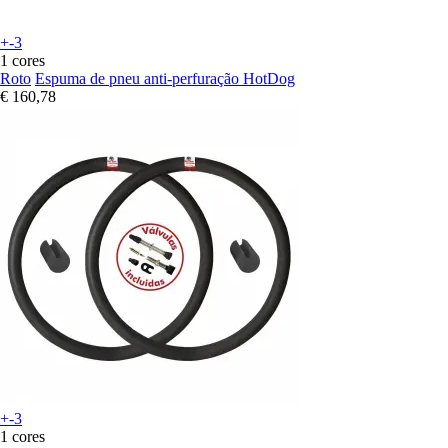
+-3
1 cores
Roto
Espuma de pneu anti-perfuração HotDog
€ 160,78
+-3
1 cores