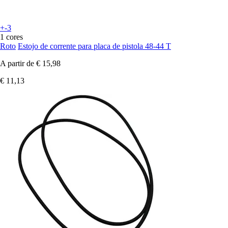
+-3
1 cores
Roto
Estojo de corrente para placa de pistola 48-44 T
A partir de
€ 15,98
€ 11,13