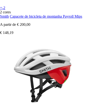
+-2
2 cores
Smith
Capacete de bicicleta de montanha Payroll Mips
A partir de
€ 200,00
€ 148,19