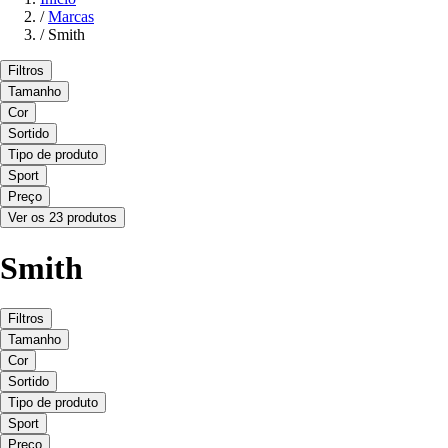
/
Marcas
/
Smith
Filtros
Tamanho
Cor
Sortido
Tipo de produto
Sport
Preço
Ver os 23 produtos
Smith
Filtros
Tamanho
Cor
Sortido
Tipo de produto
Sport
Preço