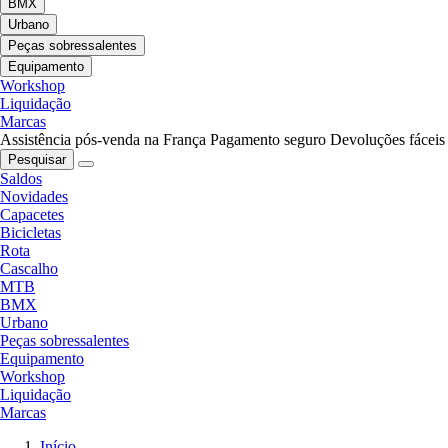
BMX
Urbano
Peças sobressalentes
Equipamento
Workshop
Liquidação
Marcas
Assistência pós-venda na França
Pagamento seguro
Devoluções fáceis
Pesquisar
Saldos
Novidades
Capacetes
Bicicletas
Rota
Cascalho
MTB
BMX
Urbano
Peças sobressalentes
Equipamento
Workshop
Liquidação
Marcas
Início