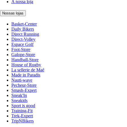
A nossa loja
Nossas lojas
Basket-Center
Daily Bikers
Direct Running
Direct-Volley
Espace Golf
Foot-Store
Galope-Store
Handball-Store
House of Rugby
La sellerie de Maé
Made in Paradis
Nauti-wave
Pecheur-Store
Smash-Expert
Sneak'In
Sneakids
Sport is good
Training-Fit
Trek-Expert
TripNBikers