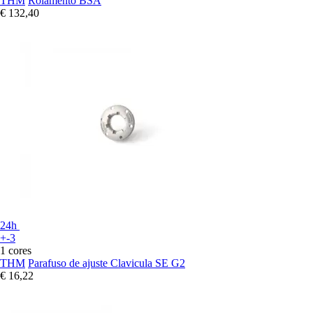
THM
Rolamento BSA
€ 132,40
24h
+-3
1 cores
THM
Parafuso de ajuste Clavicula SE G2
€ 16,22