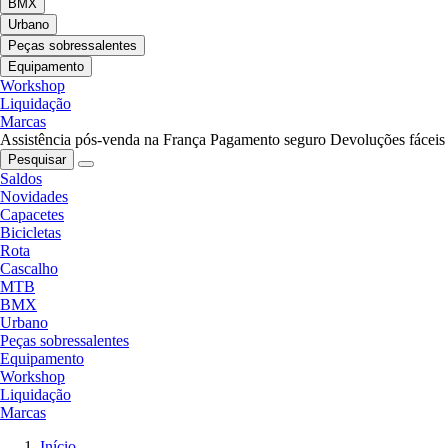
BMX
Urbano
Peças sobressalentes
Equipamento
Workshop
Liquidação
Marcas
Assistência pós-venda na França
Pagamento seguro
Devoluções fáceis
Pesquisar
Saldos
Novidades
Capacetes
Bicicletas
Rota
Cascalho
MTB
BMX
Urbano
Peças sobressalentes
Equipamento
Workshop
Liquidação
Marcas
Início