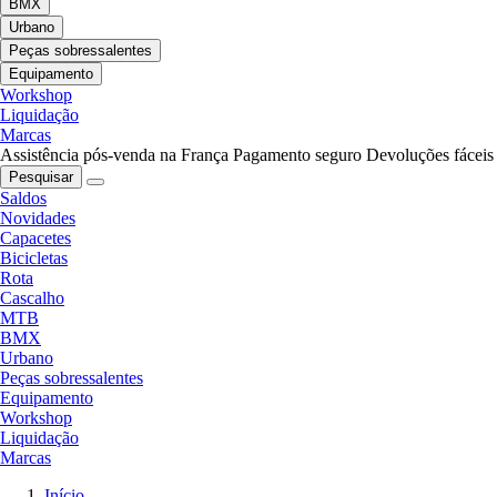
BMX
Urbano
Peças sobressalentes
Equipamento
Workshop
Liquidação
Marcas
Assistência pós-venda na França
Pagamento seguro
Devoluções fáceis
Pesquisar
Saldos
Novidades
Capacetes
Bicicletas
Rota
Cascalho
MTB
BMX
Urbano
Peças sobressalentes
Equipamento
Workshop
Liquidação
Marcas
Início