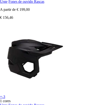
Urge
Fones de ouvido Rascas
A partir de
€ 199,00
€ 156,46
+-3
1 cores