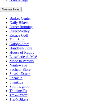
Nossas lojas
Basket-Center
Daily Bikers
Direct Running
Direct-Volley
Espace Golf
Foot-Store
Galope-Store
Handball-Store
House of Rugby
La sellerie de Maé
Made in Paradis
Nauti-wave
Pecheur-Store
Smash-Expert
Sneak'In
Sneakids
Sport is good
Training-Fit
Trek-Expert
TripNBikers