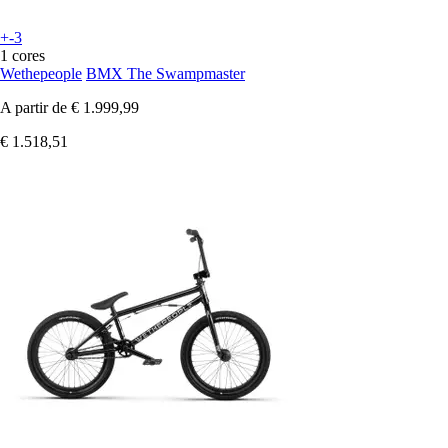
+-3
1 cores
Wethepeople
BMX The Swampmaster
A partir de
€ 1.999,99
€ 1.518,51