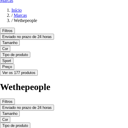
Marcas
Início
/
Marcas
/
Wethepeople
Filtros
Enviado no prazo de 24 horas
Tamanho
Cor
Tipo de produto
Sport
Preço
Ver os 177 produtos
Wethepeople
Filtros
Enviado no prazo de 24 horas
Tamanho
Cor
Tipo de produto