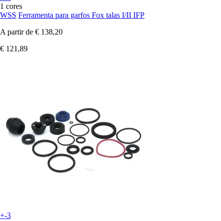
1 cores
WSS
Ferramenta para garfos Fox talas I/II IFP
A partir de
€ 138,20
€ 121,89
+-3