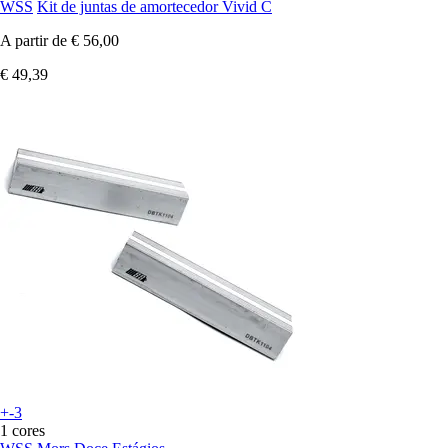
WSS
Kit de juntas de amortecedor Vivid C
A partir de
€ 56,00
€ 49,39
+-3
1 cores