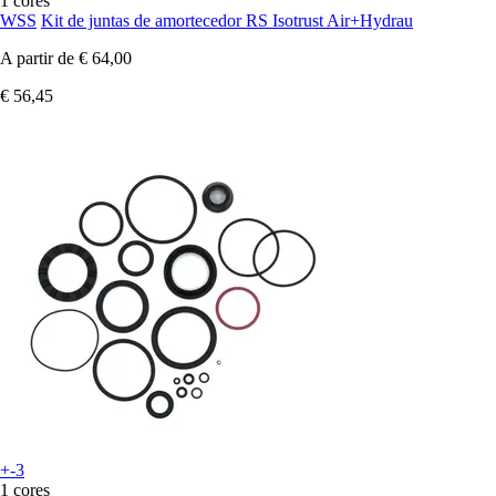
1 cores
WSS
Kit de juntas de amortecedor RS Isotrust Air+Hydrau
A partir de
€ 64,00
€ 56,45
+-3
1 cores