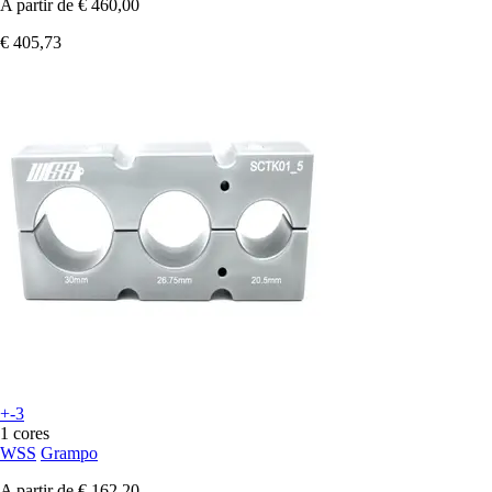
A partir de
€ 460,00
€ 405,73
+-3
1 cores
WSS
Grampo
A partir de
€ 162,20