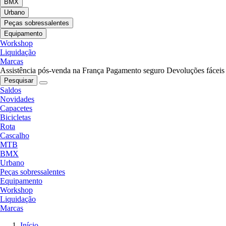
BMX
Urbano
Peças sobressalentes
Equipamento
Workshop
Liquidação
Marcas
Assistência pós-venda na França
Pagamento seguro
Devoluções fáceis
Pesquisar
Saldos
Novidades
Capacetes
Bicicletas
Rota
Cascalho
MTB
BMX
Urbano
Peças sobressalentes
Equipamento
Workshop
Liquidação
Marcas
Início