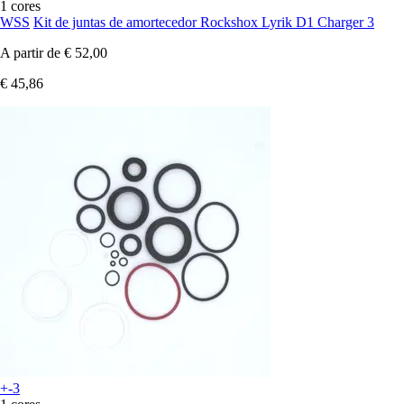
1 cores
WSS
Kit de juntas de amortecedor Rockshox Lyrik D1 Charger 3
A partir de
€ 52,00
€ 45,86
+-3