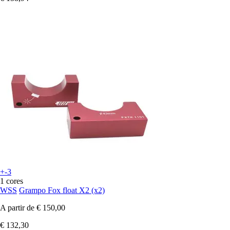
+-3
1 cores
WSS
Grampo Fox float X2 (x2)
A partir de
€ 150,00
€ 132,30