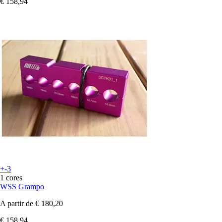
€ 158,94
+-3
1 cores
WSS
Grampo
A partir de
€ 180,20
€ 158,94