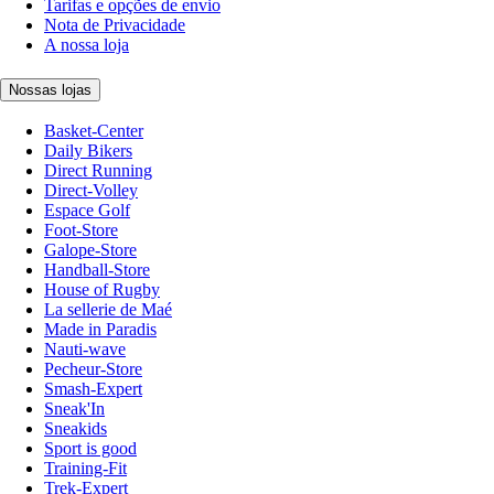
Tarifas e opções de envio
Nota de Privacidade
A nossa loja
Nossas lojas
Basket-Center
Daily Bikers
Direct Running
Direct-Volley
Espace Golf
Foot-Store
Galope-Store
Handball-Store
House of Rugby
La sellerie de Maé
Made in Paradis
Nauti-wave
Pecheur-Store
Smash-Expert
Sneak'In
Sneakids
Sport is good
Training-Fit
Trek-Expert