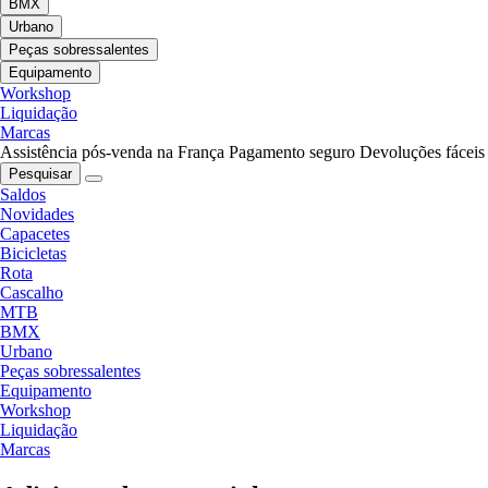
BMX
Urbano
Peças sobressalentes
Equipamento
Workshop
Liquidação
Marcas
Assistência pós-venda na França
Pagamento seguro
Devoluções fáceis
Pesquisar
Saldos
Novidades
Capacetes
Bicicletas
Rota
Cascalho
MTB
BMX
Urbano
Peças sobressalentes
Equipamento
Workshop
Liquidação
Marcas