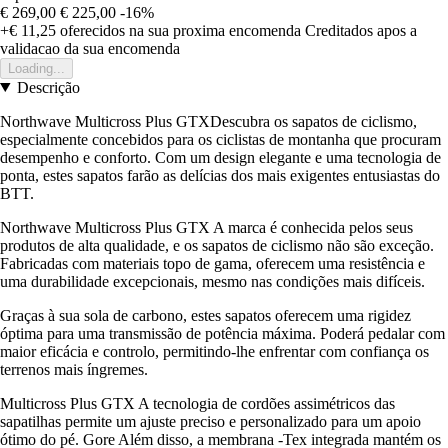
€ 269,00
€ 225,00
-16%
+€ 11,25
oferecidos na sua proxima encomenda
Creditados apos a
validacao da sua encomenda
Loading...
Descrição
Northwave Multicross Plus GTXDescubra os sapatos de ciclismo,
especialmente concebidos para os ciclistas de montanha que procuram
desempenho e conforto. Com um design elegante e uma tecnologia de
ponta, estes sapatos farão as delícias dos mais exigentes entusiastas do
BTT.
Northwave Multicross Plus GTX A marca é conhecida pelos seus
produtos de alta qualidade, e os sapatos de ciclismo não são exceção.
Fabricadas com materiais topo de gama, oferecem uma resistência e
uma durabilidade excepcionais, mesmo nas condições mais difíceis.
Graças à sua sola de carbono, estes sapatos oferecem uma rigidez
óptima para uma transmissão de potência máxima. Poderá pedalar com
maior eficácia e controlo, permitindo-lhe enfrentar com confiança os
terrenos mais íngremes.
Multicross Plus GTX A tecnologia de cordões assimétricos das
sapatilhas permite um ajuste preciso e personalizado para um apoio
ótimo do pé. Gore Além disso, a membrana -Tex integrada mantém os