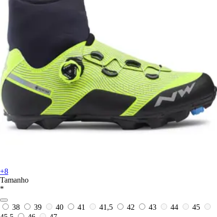
+8
Tamanho
*
38
39
40
41
41,5
42
43
44
45
45,5
46
47