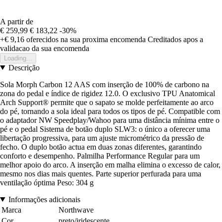
A partir de
€ 259,99
€ 183,22
-30%
+€ 9,16
oferecidos na sua proxima encomenda
Creditados apos a
validacao da sua encomenda
Loading...
Descrição
Sola Morph Carbon 12 AAS com inserção de 100% de carbono na
zona do pedal e índice de rigidez 12.0. O exclusivo TPU Anatomical
Arch Support® permite que o sapato se molde perfeitamente ao arco
do pé, tornando a sola ideal para todos os tipos de pé. Compatible com
o adaptador NW Speedplay/Wahoo para uma distância mínima entre o
pé e o pedal Sistema de botão duplo SLW3: o único a oferecer uma
libertação progressiva, para um ajuste micrométrico da pressão de
fecho. O duplo botão actua em duas zonas diferentes, garantindo
conforto e desempenho. Palmilha Performance Regular para um
melhor apoio do arco. A inserção em malha elimina o excesso de calor,
mesmo nos dias mais quentes. Parte superior perfurada para uma
ventilação óptima Peso: 304 g
Informações adicionais
Marca
Northwave
Cor
preto/iridescente