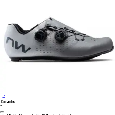
+-2
Tamanho
*