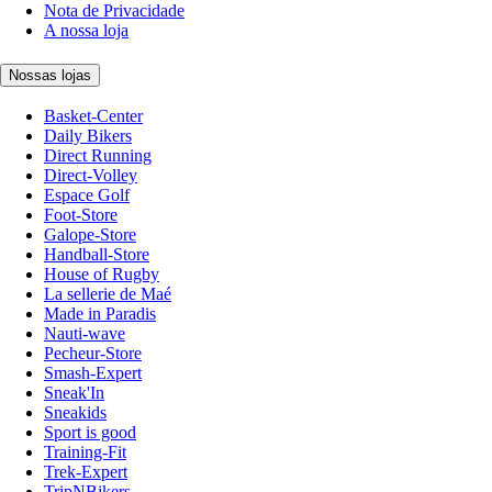
Nota de Privacidade
A nossa loja
Nossas lojas
Basket-Center
Daily Bikers
Direct Running
Direct-Volley
Espace Golf
Foot-Store
Galope-Store
Handball-Store
House of Rugby
La sellerie de Maé
Made in Paradis
Nauti-wave
Pecheur-Store
Smash-Expert
Sneak'In
Sneakids
Sport is good
Training-Fit
Trek-Expert
TripNBikers