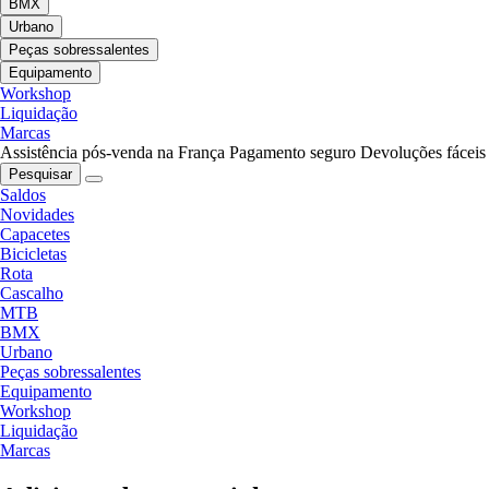
BMX
Urbano
Peças sobressalentes
Equipamento
Workshop
Liquidação
Marcas
Assistência pós-venda na França
Pagamento seguro
Devoluções fáceis
Pesquisar
Saldos
Novidades
Capacetes
Bicicletas
Rota
Cascalho
MTB
BMX
Urbano
Peças sobressalentes
Equipamento
Workshop
Liquidação
Marcas