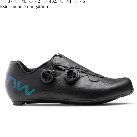
37
40
42
43,5
44
46
Este campo é obrigatório