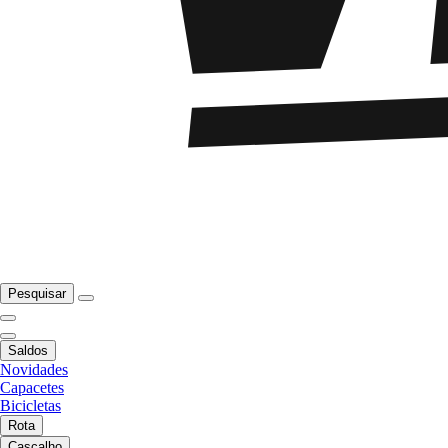
Pesquisar
Saldos
Novidades
Capacetes
Bicicletas
Rota
Cascalho