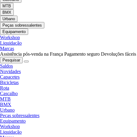
MTB
BMX
Urbano
Peças sobressalentes
Equipamento
Workshop
Liquidação
Marcas
Assistência pós-venda na França
Pagamento seguro
Devoluções fáceis
Pesquisar
Saldos
Novidades
Capacetes
Bicicletas
Rota
Cascalho
MTB
BMX
Urbano
Peças sobressalentes
Equipamento
Workshop
Liquidação