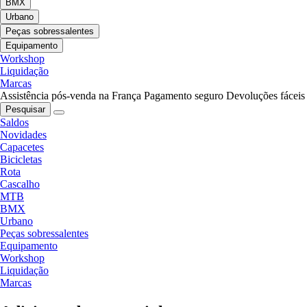
BMX
Urbano
Peças sobressalentes
Equipamento
Workshop
Liquidação
Marcas
Assistência pós-venda na França
Pagamento seguro
Devoluções fáceis
Pesquisar
Saldos
Novidades
Capacetes
Bicicletas
Rota
Cascalho
MTB
BMX
Urbano
Peças sobressalentes
Equipamento
Workshop
Liquidação
Marcas