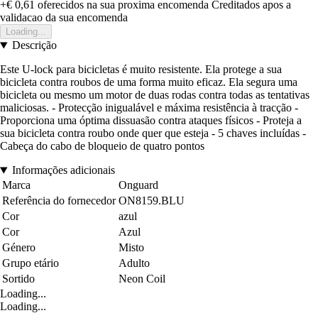
+€ 0,61
oferecidos na sua proxima encomenda
Creditados apos a
validacao da sua encomenda
Loading...
Descrição
Este U-lock para bicicletas é muito resistente. Ela protege a sua
bicicleta contra roubos de uma forma muito eficaz. Ela segura uma
bicicleta ou mesmo um motor de duas rodas contra todas as tentativas
maliciosas. - Protecção inigualável e máxima resistência à tracção -
Proporciona uma óptima dissuasão contra ataques físicos - Proteja a
sua bicicleta contra roubo onde quer que esteja - 5 chaves incluídas -
Cabeça do cabo de bloqueio de quatro pontos
Informações adicionais
Marca
Onguard
Referência do fornecedor
ON8159.BLU
Cor
azul
Cor
Azul
Género
Misto
Grupo etário
Adulto
Sortido
Neon Coil
Loading...
Loading...