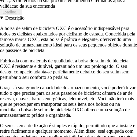
+€ 2,58
oferecidos na sua proxima encomenda
Creditados apos a
validacao da sua encomenda
Loading...
Descrição
A bolsa de selim de bicicleta OXC é o acessório indispensável para
todos os ciclistas apaixonados por ciclismo de estrada. Concebida pela
famosa marca OXC, esta bolsa é prática e elegante, oferecendo uma
solução de armazenamento ideal para os seus pequenos objetos durante
os passeios de bicicleta.
Fabricada com materiais de qualidade, a bolsa de selim de bicicleta
OXC é resistente e durável, garantindo um uso prolongado. O seu
design compacto adapta-se perfeitamente debaixo do seu selim sem
perturbar o seu conforto ao pedalar.
Graças à sua grande capacidade de armazenamento, você poderá levar
tudo o que precisa para os seus passeios de bicicleta: câmara de ar de
reserva, chaves, barras energéticas, telemóvel, etc. Você não terá mais
que se preocupar em transportar os seus itens nos bolsos ou na
mochila, a bolsa de selim de bicicleta OXC oferece uma solução de
armazenamento prática e organizada.
O seu sistema de fixação é simples e rápido, permitindo que a instale e
retire facilmente a qualquer momento. Além disso, está equipada com
elementos refletivos para melhor visibilidade durante os seus passeios