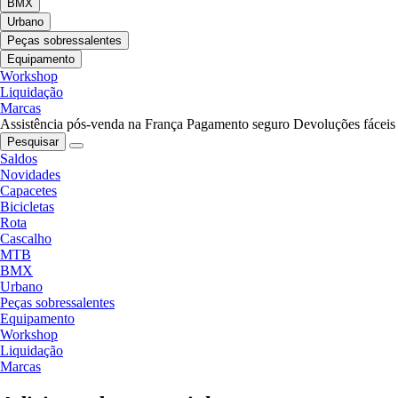
BMX
Urbano
Peças sobressalentes
Equipamento
Workshop
Liquidação
Marcas
Assistência pós-venda na França
Pagamento seguro
Devoluções fáceis
Pesquisar
Saldos
Novidades
Capacetes
Bicicletas
Rota
Cascalho
MTB
BMX
Urbano
Peças sobressalentes
Equipamento
Workshop
Liquidação
Marcas