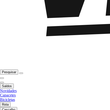
Pesquisar
Saldos
Novidades
Capacetes
Bicicletas
Rota
Cascalho