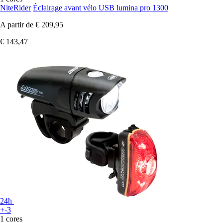
NiteRider
Éclairage avant vélo USB lumina pro 1300
A partir de
€ 209,95
€ 143,47
24h
+-3
1 cores