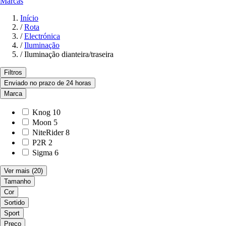
Marcas
Início
/
Rota
/
Electrónica
/
Iluminação
/
Iluminação dianteira/traseira
Filtros
Enviado no prazo de 24 horas
Marca
Knog
10
Moon
5
NiteRider
8
P2R
2
Sigma
6
Ver mais
(20)
Tamanho
Cor
Sortido
Sport
Preço