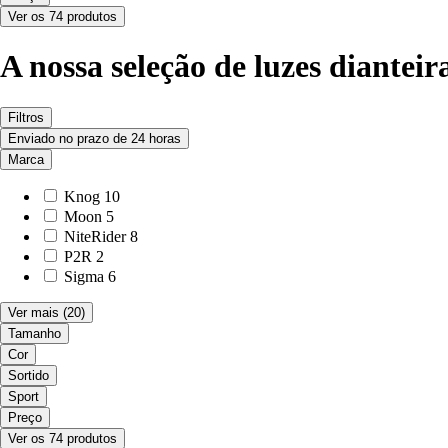
Ver os 74 produtos
A nossa seleção de luzes dianteir
Filtros
Enviado no prazo de 24 horas
Marca
Knog
10
Moon
5
NiteRider
8
P2R
2
Sigma
6
Ver mais
(20)
Tamanho
Cor
Sortido
Sport
Preço
Ver os 74 produtos