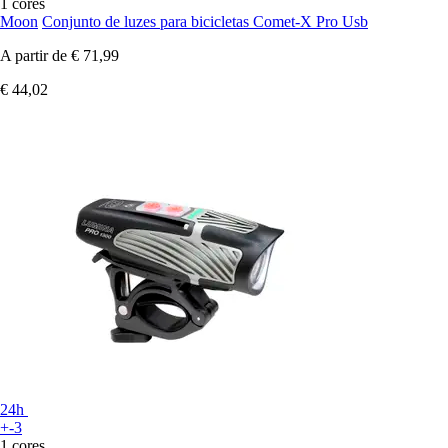
1 cores
Moon
Conjunto de luzes para bicicletas Comet-X Pro Usb
A partir de
€ 71,99
€ 44,02
24h
+-3
1 cores