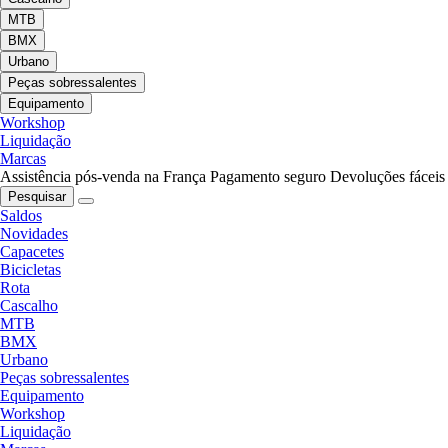
MTB
BMX
Urbano
Peças sobressalentes
Equipamento
Workshop
Liquidação
Marcas
Assistência pós-venda na França
Pagamento seguro
Devoluções fáceis
Pesquisar
Saldos
Novidades
Capacetes
Bicicletas
Rota
Cascalho
MTB
BMX
Urbano
Peças sobressalentes
Equipamento
Workshop
Liquidação